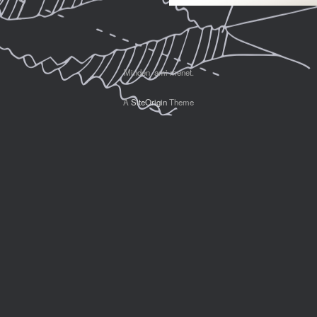
Minden, ami menet.
A
SiteOrigin
Theme