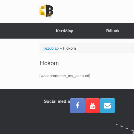
Skip
to
content
Kezdőlap
Rólunk
Kezdőlap
»
Fiókom
Fiókom
[woocommerce_my_account]
Social media